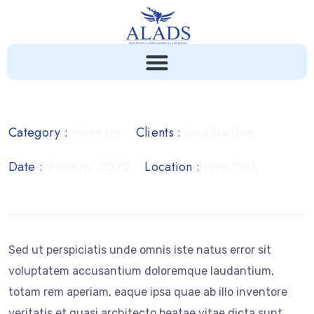
Category :
Mansory
Clients :
Jonatha Doe
Date :
8 enero, 2022
Location :
New York
Sed ut perspiciatis unde omnis iste natus error sit
voluptatem accusantium doloremque laudantium,
totam rem aperiam, eaque ipsa quae ab illo inventore
veritatis et quasi architecto beatae vitae dicta sunt